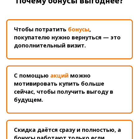
Почему бонусы выгоднее?
Чтобы потратить
бонусы
,
покупателю нужно вернуться — это
дополнительный визит.
С помощью
акций
можно
мотивировать купить больше
сейчас, чтобы получить выгоду в
будущем.
Скидка даётся сразу и полностью, а
бонусы работают только если