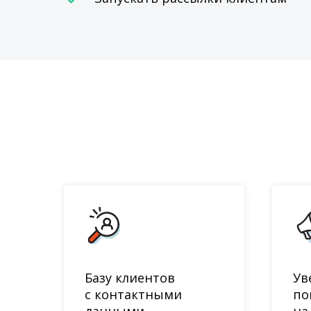
Базу клиентов
Ув
с контактными
по