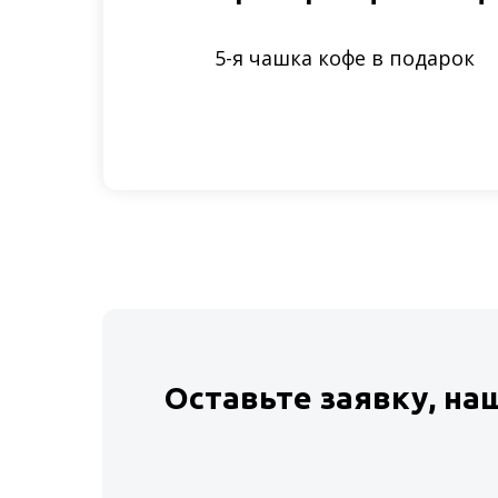
5-я чашка кофе в подарок
Оставьте заявку, на