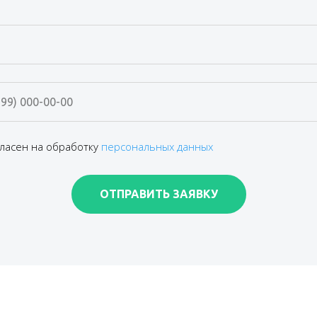
гласен на обработку
персональных данных
ОТПРАВИТЬ ЗАЯВКУ