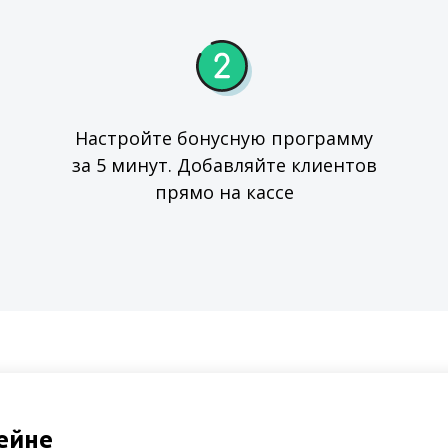
Настройте бонусную программу
за 5 минут. Добавляйте клиентов
прямо на кассе
ейне