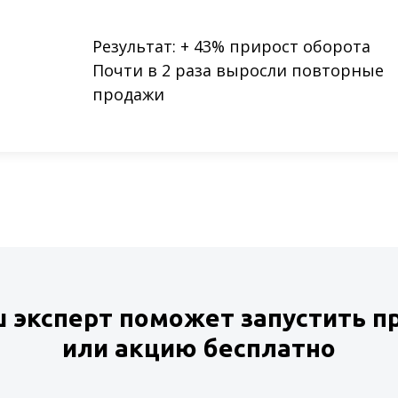
Результат: + 43% прирост оборота
Почти в 2 раза выросли повторные
продажи
ш эксперт поможет запустить 
или акцию бесплатно