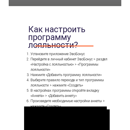
Как настроить
программу
лояльности?
Установите приложение ЭвоБонус
Перейдите в личный кабинет ЭвоБонус > раздел
«Настройка с лояльностью» > «Программы
лояльности»
Нажмите «Добавить программу лояльности»
Выберите правило перехода и тип программы
лояльности > нажмите «Создать»
В настройках программы откройте вкладку
«Анкета» > «Добавить анкету»
Произведите необходимые настройки анкеты >
нажмите «Создать»
В настройках программы откройте вкладку
«Уровни» > «Добавить уровень»
Настройте необходимые условия уровня >
нажмите «Создать»