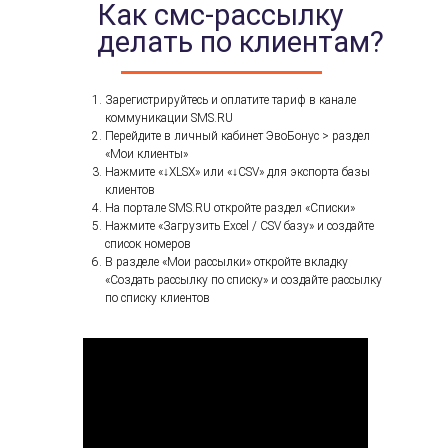
Как смс-рассылку
делать по клиентам?
Зарегистрируйтесь и оплатите тариф в канале
коммуникации SMS.RU
Перейдите в личный кабинет ЭвоБонус > раздел
«Мои клиенты»
Нажмите «↓XLSX» или «↓CSV» для экспорта базы
клиентов
На портале SMS.RU откройте раздел «Списки»
Нажмите
«
Загрузить Excel / CSV базу»
и создайте
список номеров
В разделе «Мои рассылки» откройте вкладку
«Создать рассылку по списку» и создайте рассылку
по списку клиентов