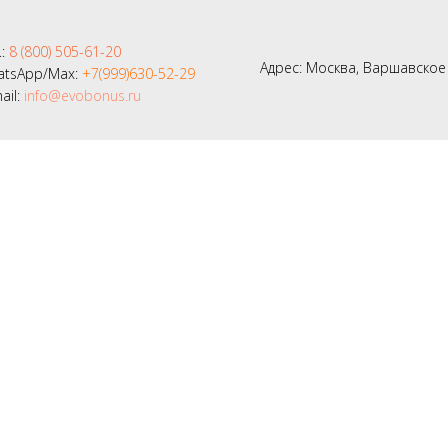
.:
8 (800) 505-61-20
Адрес: Москва, Варшавское ш
atsApp/Max:
+7(999)630-52-29
ail:
info@evobonus.ru