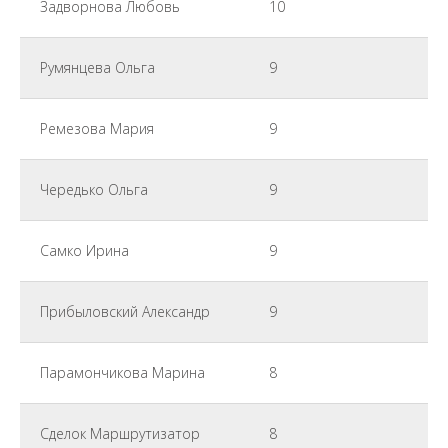
Задворнова Любовь
10
Румянцева Ольга
9
Ремезова Мария
9
Чередько Ольга
9
Самко Ирина
9
Прибыловский Александр
9
Парамончикова Марина
8
Сделок Маршрутизатор
8