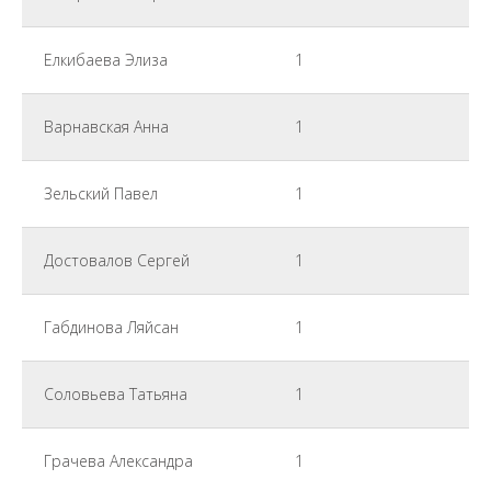
Елкибаева Элиза
1
Варнавская Анна
1
Зельский Павел
1
Достовалов Сергей
1
Габдинова Ляйсан
1
Соловьева Татьяна
1
Грачева Александра
1