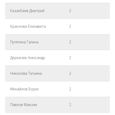
Казакбаев Дмитрий
2
Краснова Елизавета
2
Путятина Галина
2
Деркачев Александр
2
Никонова Татьяна
2
Михайлов Борис
2
Павлов Максим
2