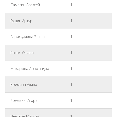
Самагин Алексей
1
Гущин Артур
1
Гарифуллина Элина
1
Рокол Ульяна
1
Макарова Александра
1
Ерёмина Алина
1
Кожевин Игорь
1
Цветков Максим
1