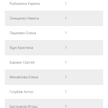
Рыбалкина Карина
1
Онищенко Никита
1
Пашкевич Елена
1
Яцун Кристина
1
Бармин Сергей
1
Михайлова Елена
1
Голубев Антон
1
Бастраков Игорь
1