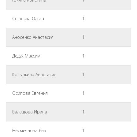
Сещерка Ольга
1
Аносенко Анастасия
1
Дедух Максим
1
Косынкина Анастасия
1
Осипова Евгения
1
Балашова Ирина
1
Несмиянова Яна
1