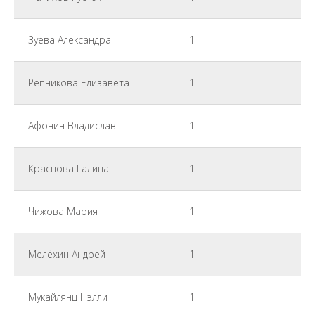
Зуева Александра
1
Репникова Елизавета
1
Афонин Владислав
1
Краснова Галина
1
Чижова Мария
1
Мелёхин Андрей
1
Мукайлянц Нэлли
1