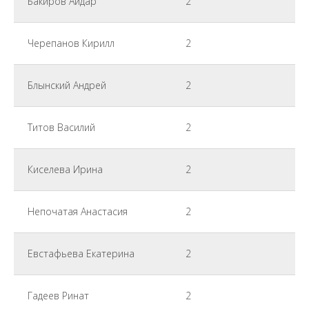
Бакиров Айдар
2
Черепанов Кирилл
2
Блынский Андрей
2
Титов Василий
2
Киселева Ирина
2
Непочатая Анастасия
2
Евстафьева Екатерина
2
Гадеев Ринат
2