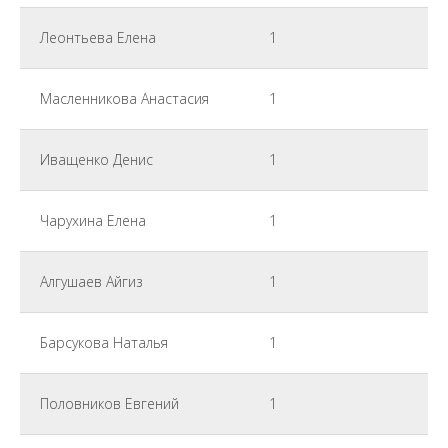
Леонтьева Елена
1
Масленникова Анастасия
1
Иващенко Денис
1
Чарухина Елена
1
Алгушаев Айгиз
1
Барсукова Наталья
1
Половников Евгений
1