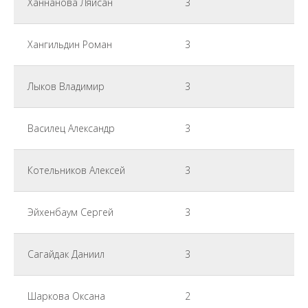
Ханнанова Ляйсан
3
Хангильдин Роман
3
Лыков Владимир
3
Василец Александр
3
Котельников Алексей
3
Эйхенбаум Сергей
3
Сагайдак Даниил
3
Шаркова Оксана
2