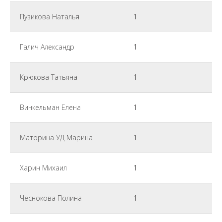
Пузикова Наталья
1
Галич Александр
1
Крюкова Татьяна
1
Винкельман Елена
1
Маторина УД Марина
1
Харин Михаил
1
Чеснокова Полина
1