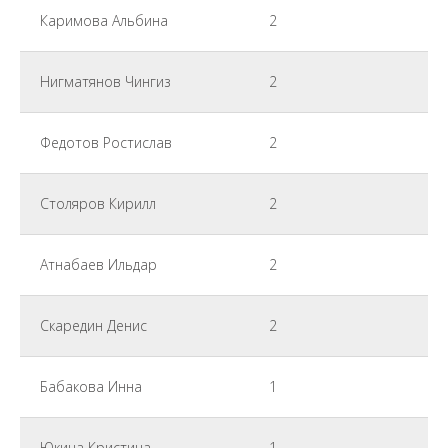
Каримова Альбина
2
Нигматянов Чингиз
2
Федотов Ростислав
2
Столяров Кирилл
2
Атнабаев Ильдар
2
Скаредин Денис
2
Бабакова Инна
1
Юкина Кристина
1