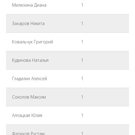
Милюхина Диана
1
Захаров Никита
1
Ковальчук Григорий
1
Кудинова Наталья
1
Гладилин Алексей
1
Соколов Максим
1
Алпацкая Юлия
1
Фатихов Рустам
1