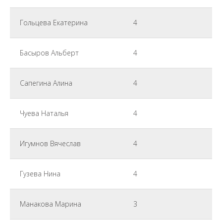
Гольцева Екатерина
4
Басыров Альберт
4
Сапегина Алина
4
Чуева Наталья
4
Игумнов Вячеслав
4
Гузева Нина
4
Манакова Марина
3