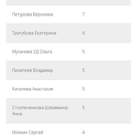
Петурова Вероника
7
Трегубова Екатерина
6
Мухачева УД Ольга
5
Пилипеев Владимир
5
Киселева Анастасия
5
Столпиченкова (Шемякина)
5
Анна
Ионкин Сергей
4