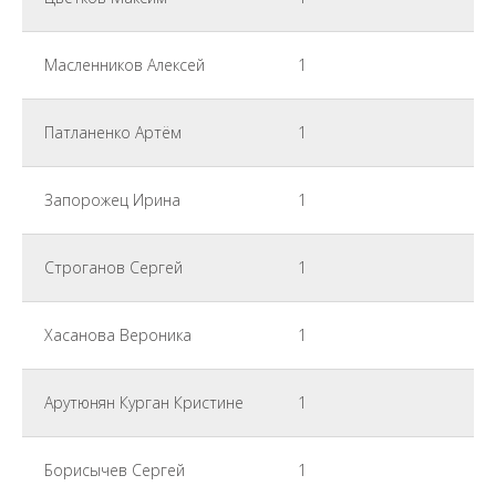
Масленников Алексей
1
Патланенко Артём
1
Запорожец Ирина
1
Строганов Сергей
1
Хасанова Вероника
1
Арутюнян Курган Кристине
1
Борисычев Сергей
1