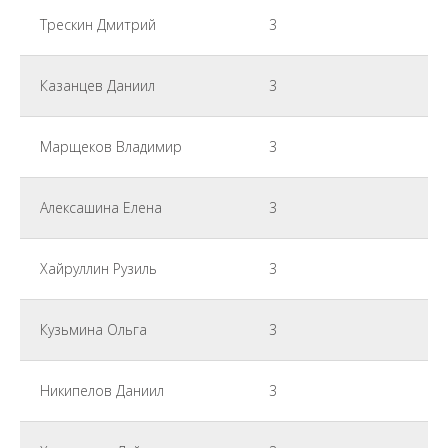
Трескин Дмитрий
3
Казанцев Даниил
3
Марщеков Владимир
3
Алексашина Елена
3
Хайруллин Рузиль
3
Кузьмина Ольга
3
Никипелов Даниил
3